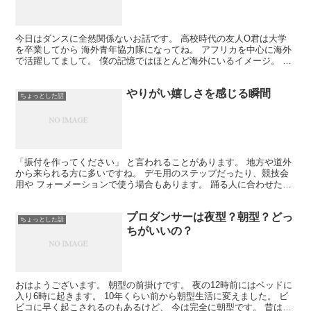
今日はダンスに全然関係ないお話です。 高校時代の友人O君は大学
を卒業してから 海外青年協力隊になってね。 アフリカを中心に海外
で活躍してまして。 僕の記憶ではほとんど海外にいるイメージ。 昨
晩、O君から札幌に引っ越したよって メールが来てね...
やりがい嬉しさを感じる瞬間
ちょっとした話
「振付を作ってください」 と言われることがあります。 地方や道外
から来られる方に多いですね。 デモ用のステップだったり、競技会
用や フォーメーションで使う場合もあります。 踊る人に合わせたイ
メージで音楽を選び 振付を考えていきます。 短時間...
プロダンサーは夜型？朝型？どっ
ちょっとした話
ちがいいの？
おはようございます。 朝型の前掛けです。 夜の12時前にはベッドに
入り6時に起きます。 10年くらい前から朝型生活に変えました。 ビ
ビコに早く起こされるのもあるけど、 今は完全に朝型です。 昔は夜