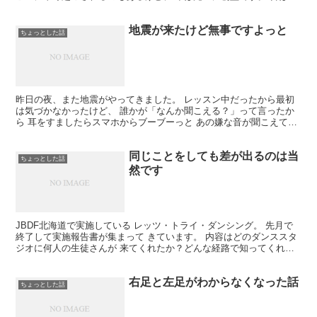
型だったんですよ。 生徒さんのレッスンが終わ...
地震が来たけど無事ですよっと
ちょっとした話
昨日の夜、また地震がやってきました。 レッスン中だったから最初
は気づかなかったけど、 誰かが「なんか聞こえる？」って言ったか
ら 耳をすましたらスマホからブーブーっと あの嫌な音が聞こえてき
ました。 ”地震です！地震です！” まじか！やばい。...
同じことをしても差が出るのは当
ちょっとした話
然です
JBDF北海道で実施している レッツ・トライ・ダンシング。 先月で
終了して実施報告書が集まって きています。 内容はどのダンススタ
ジオに何人の生徒さんが 来てくれたか？どんな経路で知ってくれた
のか？ など細かいです。 レッツ・トライ・ダンシ...
右足と左足がわからなくなった話
ちょっとした話