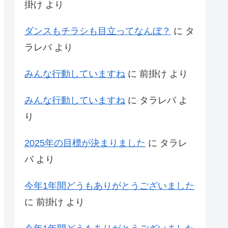
掛け
より
ダンスもチラシも目立ってなんぼ？
に
タ
ラレバ
より
みんな行動していますね
に
前掛け
より
みんな行動していますね
に
タラレバ
よ
り
2025年の目標が決まりました
に
タラレ
バ
より
今年1年間どうもありがとうございました
に
前掛け
より