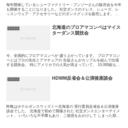
毎年開催しているシューファクトリー・ブンゾーさんの販売会を今年
も開催することになりました。 社交ダンスのドレス、シューズ、レ
ッスンウェア・アクセサリーなどのダンスグッズを販売します。 日
程は4月19日（日）10時～15時です。 みやもとダン...
北海道のプロアマコンペはマイス
イベント
ターダンス競技会
今、全国的にプロアマコンペが 盛り上がっています。 プロアマコン
ペとはプロの先生とアマチュアの 生徒さんがカップルを組んで出場
する競技会。 特にアメリカでの人気が高まっていて、 10,000組もエ
ントリーする競技会もあるとか。 日本でも最近...
HDWM反省会＆公演後座談会
イベント
昨晩はホテルダンスウィズミー北海道の 実行委員反省会＆公演後座
談会でした。 北海道で初めて開催された 社交ダンスエンターテイメ
ント。 いろいろな不手際もあり、ご迷惑をおかけして しまった部分
もありました。 もちろん、上手くいった部分もありま...