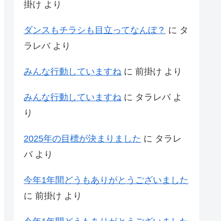
掛け
より
ダンスもチラシも目立ってなんぼ？
に
タ
ラレバ
より
みんな行動していますね
に
前掛け
より
みんな行動していますね
に
タラレバ
よ
り
2025年の目標が決まりました
に
タラレ
バ
より
今年1年間どうもありがとうございました
に
前掛け
より