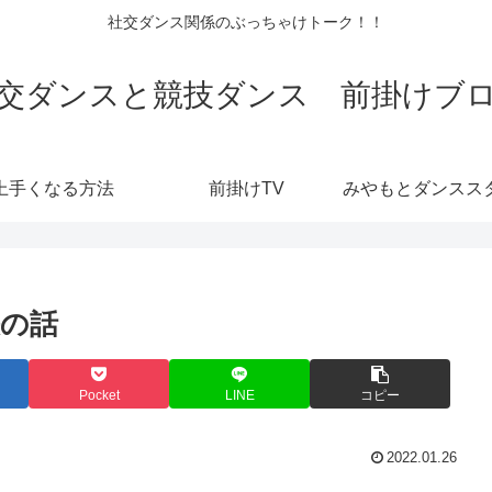
社交ダンス関係のぶっちゃけトーク！！
交ダンスと競技ダンス 前掛けブ
上手くなる方法
前掛けTV
の話
Pocket
LINE
コピー
2022.01.26