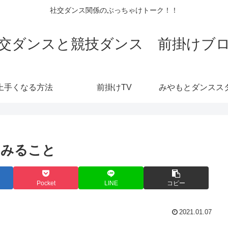
社交ダンス関係のぶっちゃけトーク！！
交ダンスと競技ダンス 前掛けブ
上手くなる方法
前掛けTV
てみること
Pocket
LINE
コピー
2021.01.07