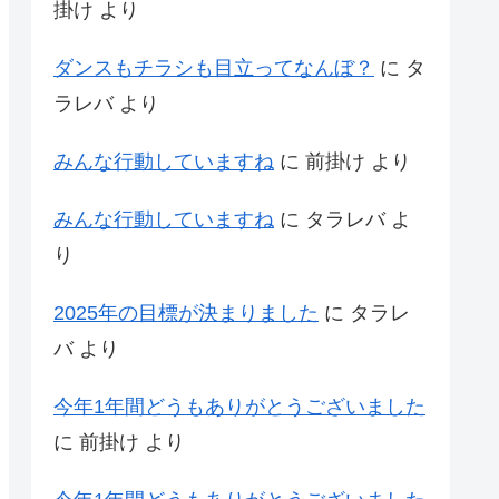
掛け
より
ダンスもチラシも目立ってなんぼ？
に
タ
ラレバ
より
みんな行動していますね
に
前掛け
より
みんな行動していますね
に
タラレバ
よ
り
2025年の目標が決まりました
に
タラレ
バ
より
今年1年間どうもありがとうございました
に
前掛け
より