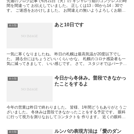
先週のブログ記事で6月21日（火）の ギジャレリ組のコングレスの時
間を間違って お伝えしていました。 正しくは13：00から14：30で
す。 ご迷惑をおかけしました。 お間違えの無いようよろしくお願い
いたします。 場所：プレミアホテルツバキ...
あと10日です
未分類
一気に寒くなりましたね。 昨日の札幌は最高気温が20度以下でし
た。 踊る分にはちょうどいいくらいかな。 札幌のコロナ感染者も一
気に減ってきまして、 いい感じです。 さて。 スタジオではパーティ
ーに向けてみんな 一生懸命頑張ってます。 アマデ...
今日から冬休み。普段できなかっ
未分類
たことをするよ
今年の営業は昨日で終わりました。 皆様、1年間どうもありがとうご
ざいました。 冬休みは普段できなかったことをする予定です。 眼科
に行って視力を測りなおしてコンタクトを 作ります。 近くの眼科は
いつも激混みなので、めちゃくちゃ 時間がかかるん...
ルンバの表現方法は「愛のダン
未分類