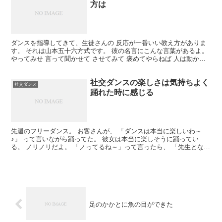
方は
ダンスを指導してきて、生徒さんの 反応が一番いい教え方がありま
す。 それは山本五十六方式です。 彼の名言にこんな言葉があるよ。
やってみせ 言って聞かせて させてみて 褒めてやらねば 人は動かじ
１・やってみせ 「このステップはこう踊るんだ...
社交ダンスの楽しさは気持ちよく
社交ダンス
踊れた時に感じる
先週のフリーダンス。 お客さんが、 「ダンスは本当に楽しいわ～
♪」 って言いながら踊ってた。 彼女は本当に楽しそうに踊ってい
る。 ノリノリだよ。 「ノってるね～」って言ったら、 「先生となら
思い切り踊れるから」だって。 なるほど～。 確かに...
足のかかとに魚の目ができた