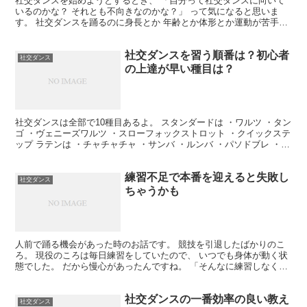
社交ダンスを始めようとするとき、 「自分って社交ダンスに向いて
いるのかな？ それとも不向きなのかな？」 って気になると思いま
す。 社交ダンスを踊るのに身長とか 年齢とか体形とか運動が苦手だ
とか はほとんど関係ありません。 歩くことができれば...
社交ダンスを習う順番は？初心者
社交ダンス
の上達が早い種目は？
社交ダンスは全部で10種目あるよ。 スタンダードは ・ワルツ ・タン
ゴ ・ヴェニーズワルツ ・スローフォックストロット ・クイックステ
ップ ラテンは ・チャチャチャ ・サンバ ・ルンバ ・パソドブレ ・ジ
ャイブ このほかにパーティーで踊る種...
練習不足で本番を迎えると失敗し
社交ダンス
ちゃうかも
人前で踊る機会があった時のお話です。 競技を引退したばかりのこ
ろ。 現役のころは毎日練習をしていたので、 いつでも身体が動く状
態でした。 だから慢心があったんですね。 「そんなに練習しなくて
も本番になれば気持ちが 切り替わるからしっかり踊れ...
社交ダンスの一番効率の良い教え
社交ダンス