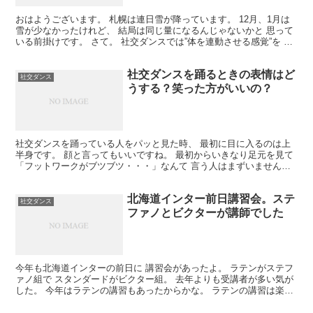
おはようございます。 札幌は連日雪が降っています。 12月、1月は
雪が少なかったけれど、 結局は同じ量になるんじゃないかと 思って
いる前掛けです。 さて。 社交ダンスでは”体を連動させる感覚”を 使
うことが多いです。 部分的に動かすのではな...
社交ダンスを踊るときの表情はど
社交ダンス
うする？笑った方がいいの？
社交ダンスを踊っている人をパッと見た時、 最初に目に入るのは上
半身です。 顔と言ってもいいですね。 最初からいきなり足元を見て
「フットワークがブツブツ・・・」なんて 言う人はまずいません。
いい表情で踊っていれば見ている人に 好印象を持っ...
北海道インター前日講習会。ステ
社交ダンス
ファノとビクターが講師でした
今年も北海道インターの前日に 講習会があったよ。 ラテンがステフ
ァノ組で スタンダードがビクター組。 去年よりも受講者が多い気が
した。 今年はラテンの講習もあったからかな。 ラテンの講習は楽し
みだった。 現役の選手の講習会は大抵の場合、 自...