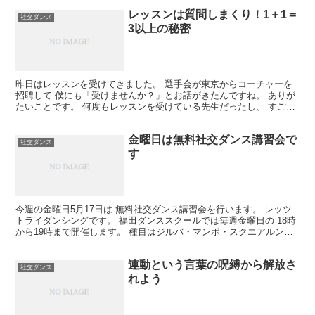
レッスンは質問しまくり！1＋1＝
社交ダンス
3以上の秘密
昨日はレッスンを受けてきました。 選手会が東京からコーチャーを
招聘して 僕にも「受けませんか？」とお話がきたんですね。 ありが
たいことです。 何度もレッスンを受けている先生だったし、 すごく
わかりやすいし、僕の思考に多大な 影響を与えてくれ...
金曜日は無料社交ダンス講習会で
社交ダンス
す
今週の金曜日5月17日は 無料社交ダンス講習会を行います。 レッツ
トライダンシングです。 福田ダンススクールでは毎週金曜日の 18時
から19時まで開催します。 種目はジルバ・マンボ・スクエアルン
バ・ ブルース・ワルツ・ルンバの全6種目 簡単...
連動という言葉の呪縛から解放さ
社交ダンス
れよう