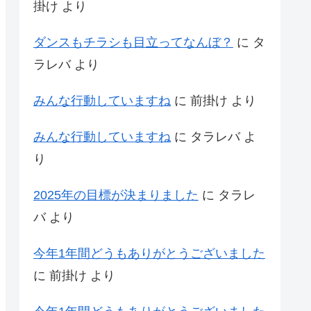
掛け
より
ダンスもチラシも目立ってなんぼ？
に
タ
ラレバ
より
みんな行動していますね
に
前掛け
より
みんな行動していますね
に
タラレバ
よ
り
2025年の目標が決まりました
に
タラレ
バ
より
今年1年間どうもありがとうございました
に
前掛け
より