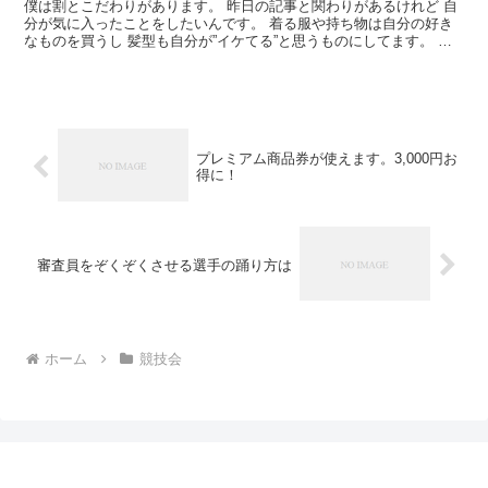
僕は割とこだわりがあります。 昨日の記事と関わりがあるけれど 自
分が気に入ったことをしたいんです。 着る服や持ち物は自分の好き
なものを買うし 髪型も自分が”イケてる”と思うものにしてます。 自
分が好きなもので周囲を満たしたいんですね。 でも...
プレミアム商品券が使えます。3,000円お
得に！
審査員をぞくぞくさせる選手の踊り方は
ホーム
競技会