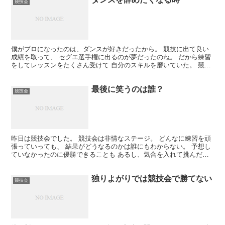
競技会
僕がプロになったのは、ダンスが好きだったから。 競技に出て良い
成績を取って、 セグエ選手権に出るのが夢だったのね。 だから練習
をしてレッスンをたくさん受けて 自分のスキルを磨いていた。 競技
会に向けて頑張っていたわけです。 もっとうまくなり...
最後に笑うのは誰？
競技会
昨日は競技会でした。 競技会は非情なステージ。 どんなに練習を頑
張っていっても、 結果がどうなるのかは誰にもわからない。 予想し
ていなかったのに優勝できることも あるし、気合を入れて挑んだの
に予選で 落ちてしまうこともある。 ちなみに僕は何...
独りよがりでは競技会で勝てない
競技会