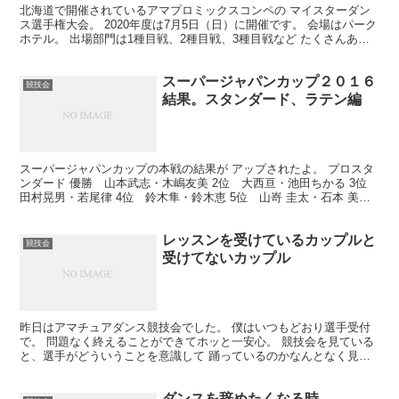
北海道で開催されているアマプロミックスコンペの マイスターダン
ス選手権大会。 2020年度は7月5日（日）に開催です。 会場はパーク
ホテル。 出場部門は1種目戦、2種目戦、3種目戦など たくさんあり
ます。 自分の環境に合ったセクションに出場...
スーパージャパンカップ２０１６
競技会
結果。スタンダード、ラテン編
スーパージャパンカップの本戦の結果が アップされたよ。 プロスタ
ンダード 優勝 山本武志・木嶋友美 2位 大西亘・池田ちかる 3位
田村晃男・若尾律 4位 鈴木隼・鈴木恵 5位 山嵜 圭太・石本 美奈
子 6位 秋谷 孝宏・田原 美穂 プロ...
レッスンを受けているカップルと
競技会
受けてないカップル
昨日はアマチュアダンス競技会でした。 僕はいつもどおり選手受付
で。 問題なく終えることができてホッと一安心。 競技会を見ている
と、選手がどういうことを意識して 踊っているのかなんとなく見え
てきます。 レッスンを定期的に受けているカップルは ...
ダンスを辞めたくなる時