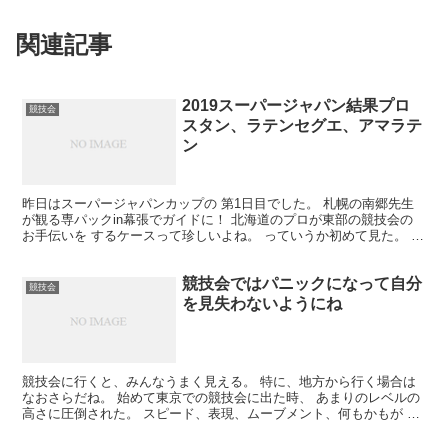
関連記事
2019スーパージャパン結果プロ
競技会
スタン、ラテンセグエ、アマラテ
ン
昨日はスーパージャパンカップの 第1日目でした。 札幌の南郷先生
が観る専パックin幕張でガイドに！ 北海道のプロが東部の競技会の
お手伝いを するケースって珍しいよね。 っていうか初めて見た。 こ
れは逆もアリ？ 東部の有名ダンサーが北海道で観...
競技会ではパニックになって自分
競技会
を見失わないようにね
競技会に行くと、みんなうまく見える。 特に、地方から行く場合は
なおさらだね。 始めて東京での競技会に出た時、 あまりのレベルの
高さに圧倒された。 スピード、表現、ムーブメント、何もかもが す
ごい。すごすぎる。 これじゃあ勝てない。 もっとや...