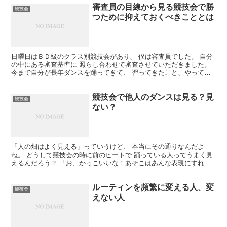
審査員の目線から見る競技会で勝
競技会
つために抑えておくべきこととは
日曜日はＢＤ級のクラス別競技会があり、 僕は審査員でした。 自分
の中にある審査基準に 照らし合わせて審査させていただきました。
今まで自分が長年ダンスを踊ってきて、 習ってきたこと、やってき
たこと。 教えていた競技選手カップルが、 優勝する...
競技会で他人のダンスは見る？見
競技会
ない？
「人の畑はよく見える」っていうけど、 本当にその通りなんだよ
ね。 どうして競技会の時に前のヒートで 踊っている人ってうまく見
えるんだろう？ 「お、かっこいいな！あそこはあんな表現にすれば
いいのか。よしやってみよう」 なんて思うこともしばしば...
ルーティンを頻繁に変える人、変
競技会
えない人