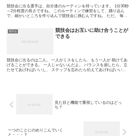
競技会に出る選手は、自分達のルーティンを持っています。 1分30秒
～2分程度の長さですね。 このルーティンで練習をして、踊り込ん
で、細かいところを作り込んで競技会に挑むんですね。 ただ。 毎日
同じルーティンを繰り返していると、飽きてきちゃう...
競技会はお互いに助け合うことが
競技会
できる
競技会に出るのは二人。 一人がミスをしたら、もう一人が 助けてあ
げることができる。 一人じゃないんだよ。 バランスを崩したら、立
たせてあげればいいし、 ステップを忘れたら伝えてあげればいい。
ぶつかりそうになったら止めてあげれるし、 音が取...
見た目と機能で重視しているのはどっ
ち？
一つのことにのめりこんでいく
と・・・？