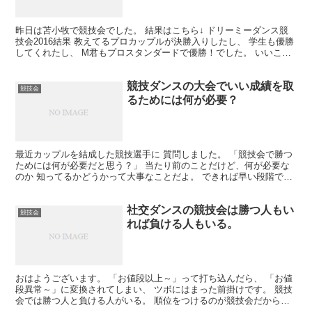
昨日は苫小牧で競技会でした。 結果はこちら↓ ドリーミーダンス競
技会2016結果 教えてるプロカップルが決勝入りしたし、 学生も優勝
してくれたし、 M君もプロスタンダードで優勝！でした。 いいこと
がたくさんあったのでご機嫌です＾＾ 競技会で...
競技ダンスの大会でいい成績を取
競技会
るためには何が必要？
最近カップルを結成した競技選手に 質問しました。 「競技会で勝つ
ためには何が必要だと思う？」 当たり前のことだけど、何が必要な
のか 知ってるかどうかって大事なことだよ。 できれば早い段階で知
っておいた方が 無駄な練習が少なくなって効率がいい...
社交ダンスの競技会は勝つ人もい
競技会
れば負ける人もいる。
おはようございます。 「お値段以上～」って打ち込んだら、 「お値
段異常～」に変換されてしまい、 ツボにはまった前掛けです。 競技
会では勝つ人と負ける人がいる。 順位をつけるのが競技会だから
ね。 現役の時はジャッジの1チェックで 一喜一憂して...