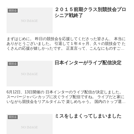
２０１５前期クラス別競技会プロ
競技会
シニア戦終了
まずはじめに。 昨日の競技会を応援してくださった皆さん、 本当に
ありがとうございました。 引退して１年４ヶ月、久々の競技会で た
くさんの応援が嬉しかったです。 正直言って、こんなにものすごい
応援を いただいたのは初の経験かもしれません。 普...
日本インターがライブ配信決定
競技会
6月12日、13日開催の 日本インターのライブ配信が決定しました。
スーパージャパンカップに次ぐライブ配信ですね。 ライブだと家に
いながら競技会をリアルタイムで 楽しめちゃう。 国内のトップ選手
が戦うビッグコンペです。 いいですね～。 出場...
ミスをしまくってしまいました
競技会