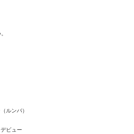
。
い。
ン（ルンバ）
ンデビュー