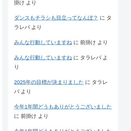
掛け
より
ダンスもチラシも目立ってなんぼ？
に
タ
ラレバ
より
みんな行動していますね
に
前掛け
より
みんな行動していますね
に
タラレバ
よ
り
2025年の目標が決まりました
に
タラレ
バ
より
今年1年間どうもありがとうございました
に
前掛け
より