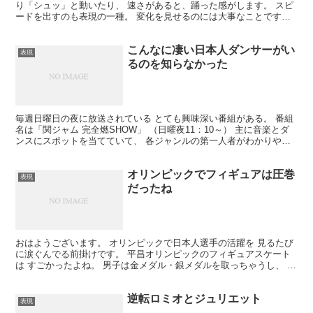
り「シュッ」と動いたり、 速さがあると、踊った感がします。 スピ
ードを出すのも表現の一種。 変化を見せるのには大事なことです。
ではどうやってスピードを出すのか？ ってところが問...
こんなに凄い日本人ダンサーがい
表現
るのを知らなかった
毎週日曜日の夜に放送されている とても興味深い番組がある。 番組
名は「関ジャム 完全燃SHOW」 （日曜夜11：10～） 主に音楽とダ
ンスにスポットを当てていて、 各ジャンルの第一人者がわかりやす
く 説明をしてくれる。 曲の作り方とか、踊り...
オリンピックでフィギュアは圧巻
表現
だったね
おはようございます。 オリンピックで日本人選手の活躍を 見るたび
に涙ぐんでる前掛けです。 平昌オリンピックのフィギュアスケート
は すごかったよね。 男子は金メダル・銀メダルを取っちゃうし、 女
子も自己ベストを更新できたし。 最終グループにな...
逆転ロミオとジュリエット
表現