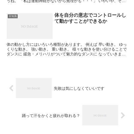
うね。 「私は運動神経がないから無理かも・・・」 いやいや、そん
なことありませんよ。 実際に、今までそんなに運動...
体を自分の意志でコントロールし
豆知識
て動かすことができるか
体の動かし方にはいろいろ種類があります。 例えば 早い動き。 ゆっ
くりな動き。 強い動き。 重い動き。 様々な動きを使い分けることで
ダンスに 緩急・メリハリがついて魅力的なダンスに なっていきま
す。 動きの表現は人によって違って 全く同じっ...
失敗は気にしなくていいです
踊って汗をかくと疲れが取れる？