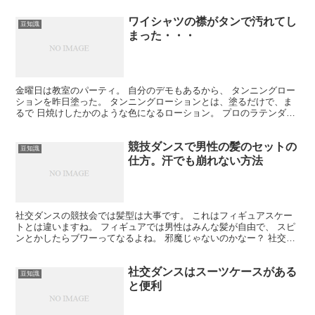
ワイシャツの襟がタンで汚れてし
豆知識
まった・・・
金曜日は教室のパーティ。 自分のデモもあるから、 タンニングロー
ションを昨日塗った。 タンニングローションとは、塗るだけで、ま
るで 日焼けしたかのような色になるローション。 プロのラテンダン
サーは使ってる人多いよ。 ラテンダンサーは肌が黒く...
競技ダンスで男性の髪のセットの
豆知識
仕方。汗でも崩れない方法
社交ダンスの競技会では髪型は大事です。 これはフィギュアスケー
トとは違いますね。 フィギュアでは男性はみんな髪が自由で、 スピ
ンとかしたらブワーってなるよね。 邪魔じゃないのかなー？ 社交ダ
ンス、競技ダンスは違います。 髪型をビシッとセット...
社交ダンスはスーツケースがある
豆知識
と便利