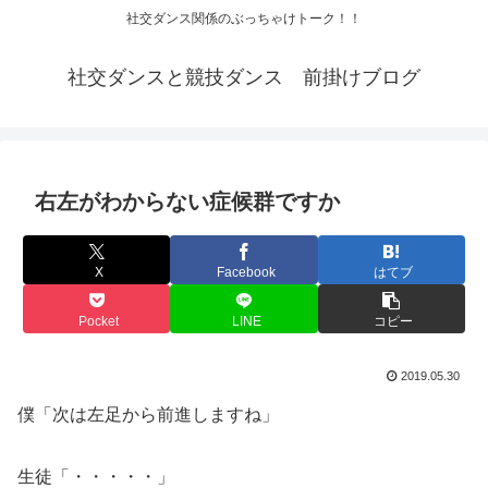
社交ダンス関係のぶっちゃけトーク！！
社交ダンスと競技ダンス 前掛けブログ
右左がわからない症候群ですか
X
Facebook
はてブ
Pocket
LINE
コピー
2019.05.30
僕「次は左足から前進しますね」
生徒「・・・・・」