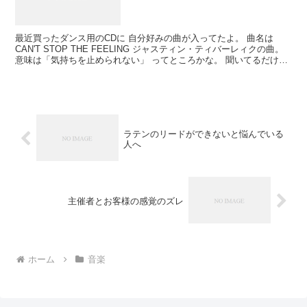
最近買ったダンス用のCDに 自分好みの曲が入ってたよ。 曲名は
CAN'T STOP THE FEELING ジャスティン・ティバーレィクの曲。
意味は「気持ちを止められない」 ってところかな。 聞いてるだけで
テンションが上がる曲って ある...
ラテンのリードができないと悩んでいる
人へ
主催者とお客様の感覚のズレ
ホーム
音楽