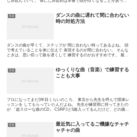
しみ込んでいく。 体にしみ込めば本番で頭が白くなることがあって
も 足が自然に動いて行くよ。 さてさて。 僕はプロデ...
ダンスの曲に遅れて間に合わない
音楽
時の対処方法
ダンスの曲が早くて、ステップが 間に合わない時ってあるよね。 頭
で考えていることを体に伝えて 表現するのが間に合わない。 そんな
ときは、思い切って曲を遅くして 練習するのがおすすめです。 最近
のＣＤプレーヤーのピッチコントロールは 優れてい...
ゆっくりな曲（音楽）で練習する
音楽
ことも大事
プロになってまだ3年目くらいのころ、 東京から先生を呼んで団体レ
ッスンを してもらっていたんだよね。 先生が練習用に持ってきたの
が 「超スローな曲のCD」 CSRPJと5曲入ってるんだけど、どの曲も
びっくりするくらい遅いテンポになっている...
最近気に入ってるご機嫌なチャチ
音楽
ャチャの曲