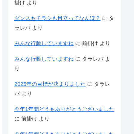
掛け
より
ダンスもチラシも目立ってなんぼ？
に
タ
ラレバ
より
みんな行動していますね
に
前掛け
より
みんな行動していますね
に
タラレバ
よ
り
2025年の目標が決まりました
に
タラレ
バ
より
今年1年間どうもありがとうございました
に
前掛け
より