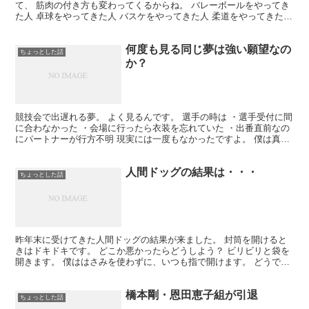
て、 筋肉の付き方も変わってくるからね。 バレーボールをやってき
た人 卓球をやってきた人 バスケをやってきた人 柔道をやってきた人
音楽をやってきた人 勉強をやってきた人 スポー...
何度も見る同じ夢は強い願望なの
ちょっとした話
か？
競技会で出遅れる夢。 よく見るんです。 選手の時は ・選手受付に間
に合わなかった ・会場に行ったら衣装を忘れていた ・出番直前なの
にパートナーが行方不明 現実には一度もなかったですよ。 僕は真面
目なので（笑） こういう夢は起きたときに疲れる...
人間ドッグの結果は・・・
ちょっとした話
昨年末に受けてきた人間ドッグの結果が来ました。 封筒を開けると
きはドキドキです。 どこか悪かったらどうしよう？ ビリビリと袋を
開きます。 僕ははさみを使わずに、いつも指で開けます。 どうでも
いいですね（笑） 結果は・・・ ほぼほぼ問題はあり...
橋本剛・恩田恵子組が引退
ちょっとした話