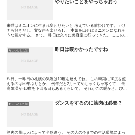
やりたいことをやっちゃおう
来世はミニオンに生まれ変わりたいと 考えている前掛けです。 バナ
ナも好きだし、変な声も出せるし、 本気を出せばミニオンになれそ
うな気がする。 さて。 昨日は久々に美容室に行ってきた。 ここの店
長がね、美容師でありながら、 アーティスト活動を...
昨日は暖かかったですね
ちょっとした話
昨日、一昨日の札幌の気温は10度を超えてね。 この時期に10度を超
えるのは50年ぶりとか。 例年だと2月ってめちゃくちゃ寒くて、 最
高気温が-10度を下回る日もあるくらいで。 それがこの暖かさ。びっ
くりだね。 寒いのが苦手な僕にとっては 暖...
ダンスをするのに筋肉は必要？
ちょっとした話
筋肉の量は人によって全然違う。 その人の今までの生活環境によっ