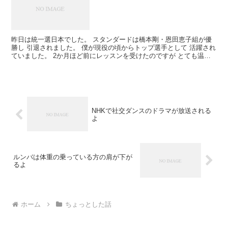
昨日は統一選日本でした。 スタンダードは橋本剛・恩田恵子組が優
勝し 引退されました。 僕が現役の頃からトップ選手として 活躍され
ていました。 2か月ほど前にレッスンを受けたのですが とても温和
で優しい人柄の先生で。 長い間お疲れ様でした。 ...
NHKで社交ダンスのドラマが放送される
よ
ルンバは体重の乗っている方の肩が下が
るよ
ホーム
ちょっとした話