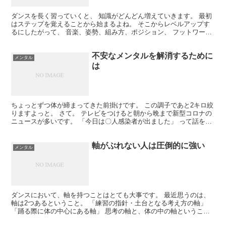
ダンスを長く習っていくと、 知識がどんどん増えていきます。 最初
はステップを覚えることから始まるよね。 そこからレベルアップす
るにしたがって、 音楽、姿勢、組み方、ポジション、 フットワー
ク、リード＆フォロー、 うんたらかんたら・・ってやる...
不安なメンタルを解消するために
メンタル
は
ちょっとずつ体が締まってきた前掛けです。 この調子であと2キロ絞
りますよっと。 さて。 テレビをつけると朝から晩まで新型コロナの
ニュースが多いです。 「今日は〇人感染者が出ました」 って話を毎
日聞いていると、気持ちが不安に なっちゃうよね...
軸がぶれない人は圧倒的に強い
メンタル
ダンスにおいて、軸を持つことはとても大事です。 最近思うのは、
軸は2つあるということ。 「練習の指針・土台となる考え方の軸」
「踊る際に体の中心にある軸」 思考の軸と、体の中の軸ということ
ですね。 思考の軸は、自分の根底にあって、ぶれないも...