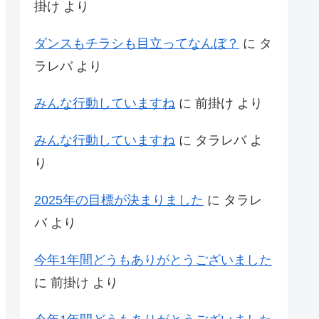
掛け
より
ダンスもチラシも目立ってなんぼ？
に
タ
ラレバ
より
みんな行動していますね
に
前掛け
より
みんな行動していますね
に
タラレバ
よ
り
2025年の目標が決まりました
に
タラレ
バ
より
今年1年間どうもありがとうございました
に
前掛け
より