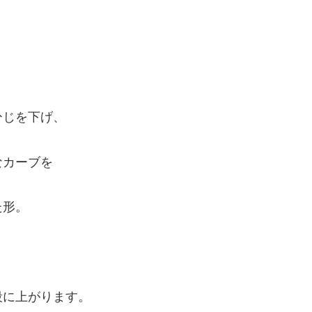
ひじを下げ、
なカーブを
た形。
段に上がります。