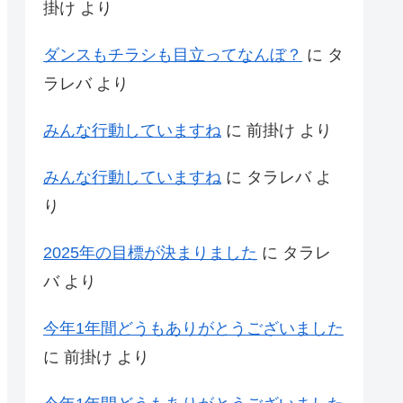
掛け
より
ダンスもチラシも目立ってなんぼ？
に
タ
ラレバ
より
みんな行動していますね
に
前掛け
より
みんな行動していますね
に
タラレバ
よ
り
2025年の目標が決まりました
に
タラレ
バ
より
今年1年間どうもありがとうございました
に
前掛け
より