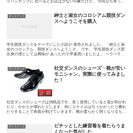
ャパンカップに 比べるとお店は少ない印象だけど。 今回立ち寄った
のは ナージャという化粧品屋さん。 ファンデーショ...
紳士と淑女のコロシアム競技ダン
ダンスグッズ
スへようこそを購入
学生競技ダンスをテーマにした小説が 発売されました。 「紳士と淑
女のコロシアム 競技ダンスへようこそ」 です。 学生競技ダンス部
出身の僕としては興味が あったので早速買いましたよ。 ペラペラっ
と読み始める。 面白い！一気に引き込まれました。...
社交ダンスのシューズ・靴が安い
ダンスグッズ
モニシャン。実際に使ってみまし
た！
社交ダンスのシューズは消耗品です。長く使用していると底が剥がれ
たり、かかとが壊れたりします。特にエナメルは引っかかったり擦れ
たりすることで表面が剥げていきます。靴が柔らかく弱くなり立ちづ
らくなることもあります。 買い替えたくてもダンスシュー...
ピチッとした練習着を着たらうま
ダンスグッズ
くなった気がした