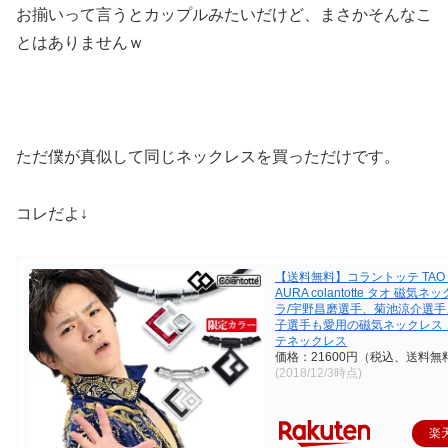
お揃いって言うとカップルみたいだけど、まさかそんなこ
とはありませんｗ
ただ僕が真似して同じネックレスを買っただけです。
コレだよ↓
【送料無料】コラントッテ TAO
AURA colantotte タオ 磁気
ラ/宇野昌磨選手、菊池涼介選
子選手も愛用の磁気ネックレス
テネックレス
価格：21600円（税込、送料無料
(2018/12/3時点)
楽