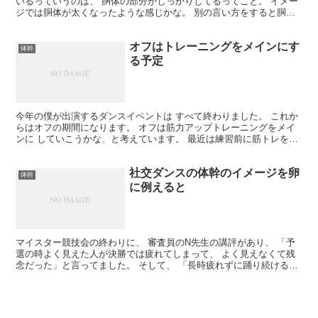
いるっていうのは、 胴体の部分がしっかりしてるってこと。 イメー
ジでは胴体が太くなったような感じかな。 別の言い方をすると胴体
がホームベースに なったような感じ。 ポイントは「グ...
オフはトレーニングをメインにす
体幹
る予定
今年の僕が出演するダンスイベントは すべて終わりました。 これか
らはオフの期間になります。 オフは筋力アップトレーニングをメイ
ンに していこうかな、と考えています。 最近は練習前に筋トレを取
り入れていて、 それで自分のダンスが変化するのを ...
社交ダンスの体幹のイメージを卵
体幹
に例えると
マイスター競技会の終わりに、 審査員のN先生の講評があり、 「予
選の時よく見えた人が決勝では疲れてしまって、 よく見えなくて残
念だった」と言ってました。 そして、 「長時疲れずに踊り続けるに
は体幹の強さが必要」 ということでした。 例に出し...