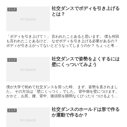
社交ダンスでボディを引き上げる
立ち方
とは？
「ボディを引き上げて！」 言われたことあると思います。 僕も何回
も言われたことあるけど、 なぜボディを引き上げる必要があるの？
ボディが引き上がってないとどうなってしまうのか？ ちょっと考え
て見ましょうね。 じゃあ、まず、ボディが落ちている...
社交ダンスで姿勢をよくするには
立ち方
壁にくっついてみよう
僕が大学で初めて社交ダンスを習った時、 まず、姿勢を直されまし
た。 その方法は「壁にくっつく」でした。 背中側を壁につけます。
かかと、お尻、腰、背中、後頭部を隙間なくぴったり つけるように
意識します。 最初は腰のあたりとか隙間があって、な...
社交ダンスのホールドは形で作る
立ち方
か運動で作るか？