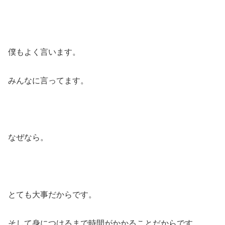
僕もよく言います。
みんなに言ってます。
なぜなら。
とても大事だからです。
そして身につけるまで時間がかかることだからです。