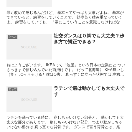
最近改めて感じるんだけど、 基本ってやっぱり大事だよね。 基本が
できていると、練習をしていくことで、 効率良く積み重なっていく
よ。 練習をしていても、 「常にこういうことを意識しなければなら
ない」 ということが考えられる。 じゃあ基本て何？...
社交ダンスはＯ脚でも大丈夫？歩
立ち方
き方で矯正できる？
おはようございます。 IKEAって「池屋」という日本の企業だと つい
さっきまで信じ込んでいた前掛けです。 だって北海道にIKEA無いし
（笑） ぶっちゃけると僕はO脚。 真っすぐに立った状態では 左右の
膝がくっつかない。 でも生徒さんに言って...
ラテンで肩は動かしても大丈夫で
立ち方
す
ラテンを踊っている時に、 崩しちゃいけない部分と、 動かしても大
丈夫な部分があります。 崩しちゃいけない部分、つまり動かしちゃ
いけない部分は 真っ直ぐな背骨です。 ダンスで言う背骨とは、尾て
い骨から頭のてっぺんまでの 長い部分をさします。 ...