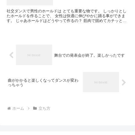
社交ダンスで男性のホールドは とても重要な物です。 しっかりとし
たホールドを作ることで、 女性は快適に伸びやかに踊る事ができま
す。 じゃあホールドはどうやって作るの？ 筋肉で固めてカチッとし
たものなの？ 運動の結果できるものなの？ ホールド...
舞台での発表会が終了。楽しかったです
曲がかかると楽しくなってダンスが変わ
っちゃう
ホーム
立ち方